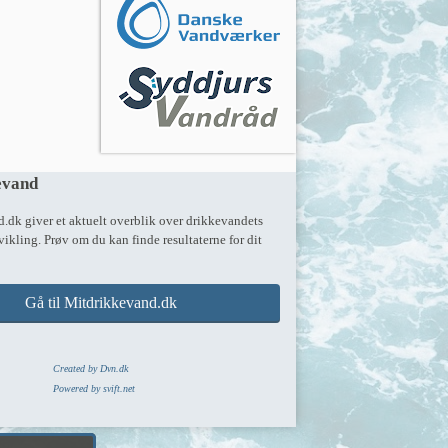
evand
dk giver et aktuelt overblik over drikkevandets 
vikling. Prøv om du kan finde resultaterne for dit 
Gå til Mitdrikkevand.dk
Created by Dvn.dk
Powered by svift.net