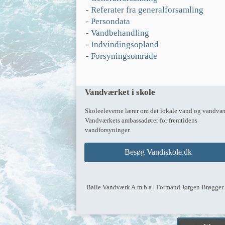
- 
Referater fra generalforsamling
- 
Persondata
- 
Vandbehandling
- 
Indvindingsopland
- 
Forsyningsområde
Vandværket i skole
Skoleeleverne lærer om det lokale vand og vandvær
Vandværkets ambassadører for fremtidens 
vandforsyninger. 
Besøg Vandiskole.dk
 Balle Vandværk A.m.b.a | Formand Jørgen Brøgger |