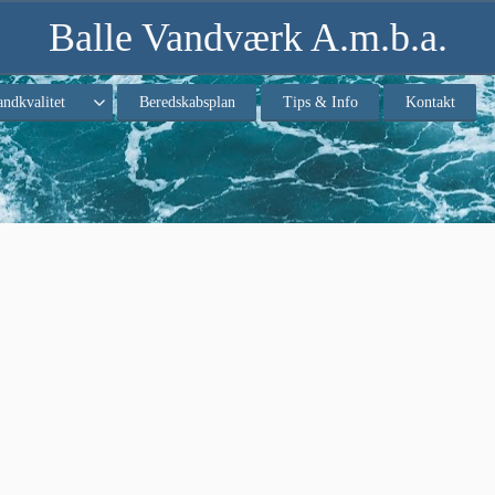
Balle Vandværk A.m.b.a.
andkvalitet
Beredskabsplan
Tips & Info
Kontakt