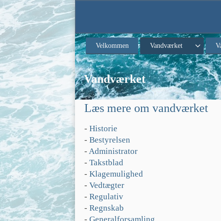
Velkommen
Vandværket
V
Vandværket
Læs mere om vandværket
- 
Historie
- 
Bestyrelsen
- 
Administrator
- 
Takstblad
- 
Klagemulighed
- 
Vedtægter
- 
Regulativ
- 
Regnskab
- 
Generalforsamling